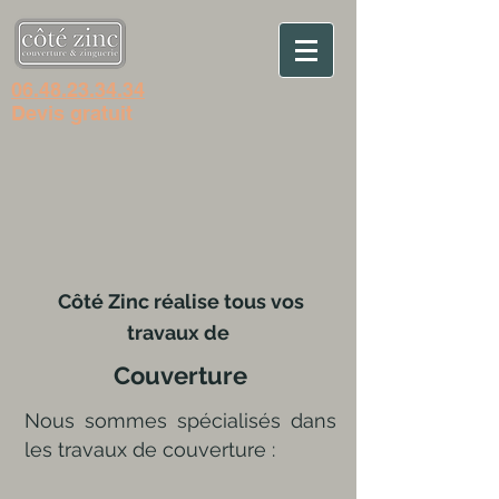
06.48.23.34.34
Devis gratuit
Côté Zinc réalise tous vos
travaux de
Couverture
Nous sommes spécialisés dans
les travaux de couverture :