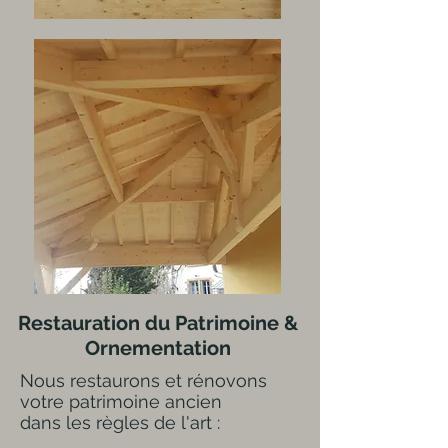
Restauration du Patrimoine &
Ornementation
Nous restaurons et rénovons
votre patrimoine ancien
dans les règles
de l'art :